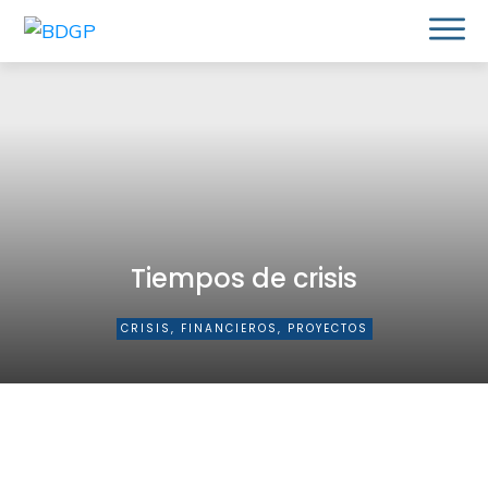
¿Qué resolvemos?
Metodología
Casos de Éxito
Blog
Tiempos de crisis
Contacto
Diagnostico de tu proyecto
CRISIS, FINANCIEROS, PROYECTOS