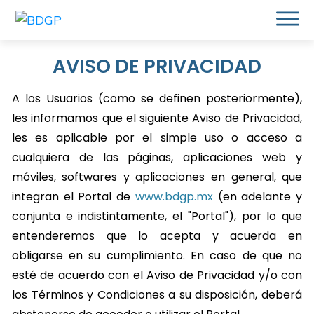
¿Qué resolvemos?
AVISO DE PRIVACIDAD
Metodología
A los Usuarios (como se definen posteriormente),
les informamos que el siguiente Aviso de Privacidad,
Casos de Éxito
les es aplicable por el simple uso o acceso a
Blog
cualquiera de las páginas, aplicaciones web y
Contacto
móviles, softwares y aplicaciones en general, que
integran el Portal de
www.bdgp.mx
(en adelante y
Diagnostico de tu proyecto
conjunta e indistintamente, el "Portal"), por lo que
entenderemos que lo acepta y acuerda en
obligarse en su cumplimiento. En caso de que no
esté de acuerdo con el Aviso de Privacidad y/o con
los Términos y Condiciones a su disposición, deberá