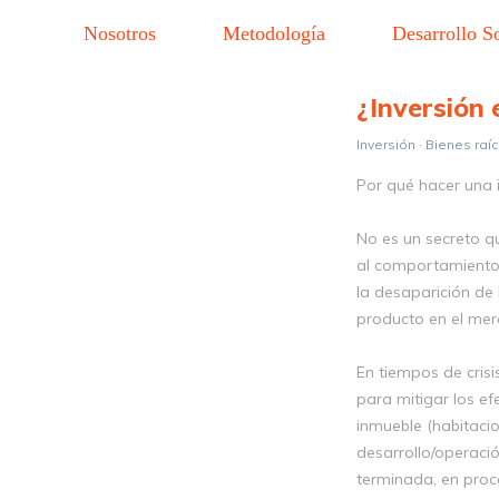
Nosotros
Metodología
Desarrollo S
¿Inversión 
Inversión · Bienes raí
Por qué hacer una i
No es un secreto qu
al comportamiento 
la desaparición d
producto en el mer
En tiempos de cris
para mitigar los ef
inmueble (habitacio
desarrollo/operació
terminada, en proce