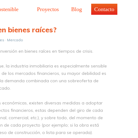
ostenible
Proyectos
Blog
Contacto
en bienes raíces?
ces · Mercado
nversión en bienes raíces en tiempos de crisis.
e, la industria inmobiliaria es especialmente sensible
de los mercados financieros, su mayor debilidad es
e la demanda combinada con una sobreoferta de
cado.
is económicas, existen diversas medidas a adoptar
ectos financieros, estas dependen del giro de cada
nal, comercial, etc.), y sobre todo, del momento de
n de cada proyecto (por ejemplo; si la obra está
so de construcción, o lista para se operada).