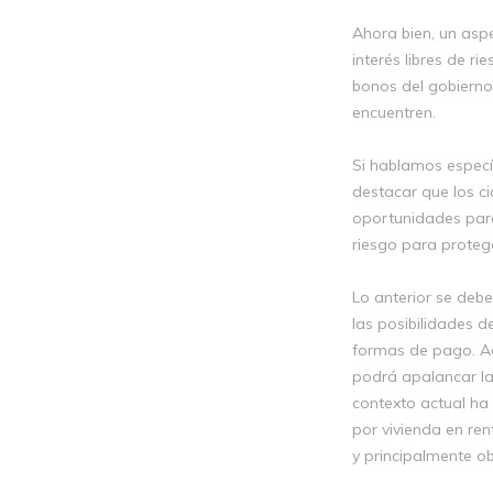
Ahora bien, un aspe
interés libres de ri
bonos del gobierno 
encuentren.
Si hablamos específ
destacar que los ci
oportunidades para
riesgo para proteg
Lo anterior se deb
las posibilidades d
formas de pago. Ad
podrá apalancar la
contexto actual h
por vivienda en rent
y principalmente ob